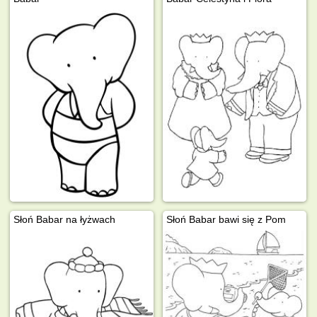
Słoń Babar na łyżwach
Słoń Babar bawi się z Pom