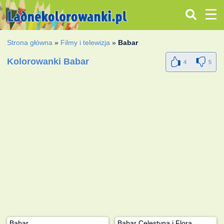
Strona główna
»
Filmy i telewizja
»
Babar
Kolorowanki Babar
4
5
Babar
Babar Celestyna i Flora