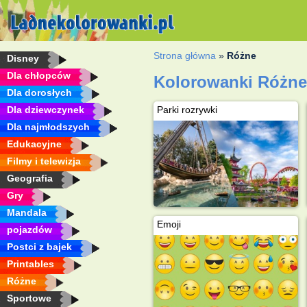
Strona główna
»
Różne
Disney
Dla chłopców
Kolorowanki Różn
Dla dorosłych
Dla dziewczynek
Parki rozrywki
Dla najmłodszych
Edukacyjne
Filmy i telewizja
Geografia
Gry
Mandala
Emoji
pojazdów
Postci z bajek
Printables
Różne
Sportowe