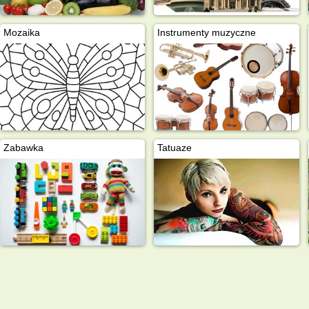
Mozaika
Instrumenty muzyczne
Zabawka
Tatuaze