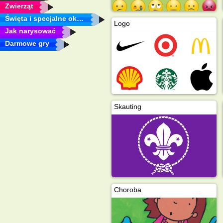
Zwierząt
Święta i specjalne okazje
Logo
Jak narysować
Darmowe gry
Skauting
Choroba