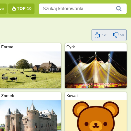
we
TOP-10
126
50
Farma
Cyrk
Zamek
Kawaii