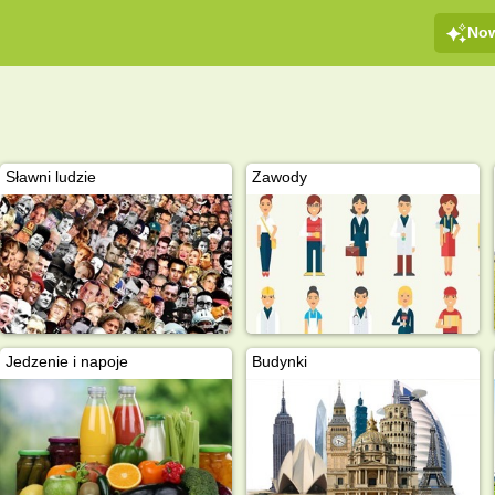
No
e
Sławni ludzie
Zawody
Jedzenie i napoje
Budynki