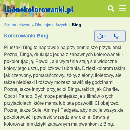
Strona główna
»
Dla najmłodszych
»
Bing
Kolorowanki Bing
12
7
Pluszaki Bing to naprawdę najprzyjemniejsze przytulanki.
Poznaj Binga, drukując jedną z zabawnych kolorowanek i
pokolorując ją. Powoli, ale wyraźnie stają się widoczne
kolory jego uszu, policzków i ubrania. Dzięki kolorom takim
jak czerwony, pomarańczowy, żółty, zielony, fioletowy, ale
także niebieski i różowy możesz bawić się godzinami.
Poznaj także innych przyjaciół Binga, takich jak Charlie,
Coco i Pando. Być może pamiętasz je z filmów o tych
przyjaciołach, które mama lub tata pozwolili Ci obejrzeć.
Poznaj także Sulę, Ammę i Padgeta, aby móc je wszystkie
pokolorować i powiesić w rzędzie w oknie. Baw się
kolorowaniem dzięki zabawnym malowankom z Bing.