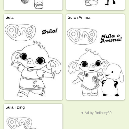
Sula
Sula i Amma
Sula i Bing
▼ Ad by Refinery89