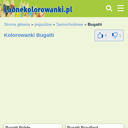
Strona główna
»
pojazdów
»
Samochodowe
»
Bugatti
Kolorowanki Bugatti
8
1
Bugatti Bolide
Bugatti Brouillard