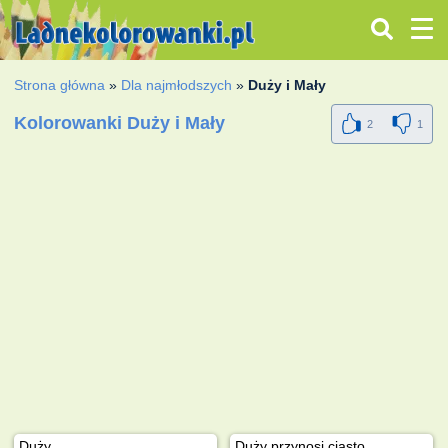
Strona główna
»
Dla najmłodszych
»
Duży i Mały
Kolorowanki Duży i Mały
2
1
Duży
Duży przynosi ciasto