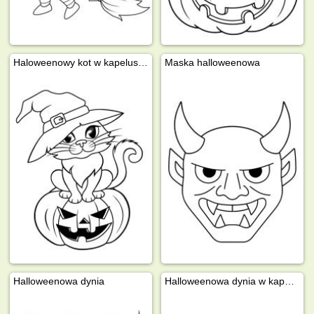
Haloweenowy kot w kapeluszu wiedźmy
Maska halloweenowa
Halloweenowa dynia
Halloweenowa dynia w kapeluszu wiedźmy