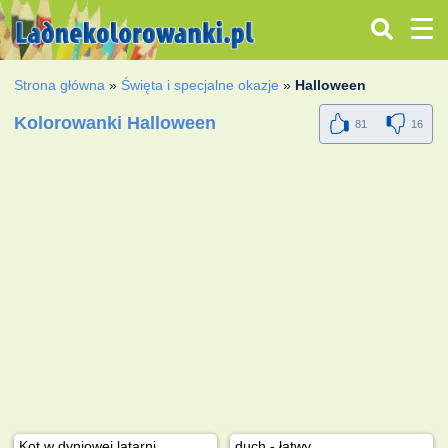
Strona główna
»
Święta i specjalne okazje
»
Halloween
Kolorowanki Halloween
81
16
Kot w dyniowej latarni
duch - łatwy