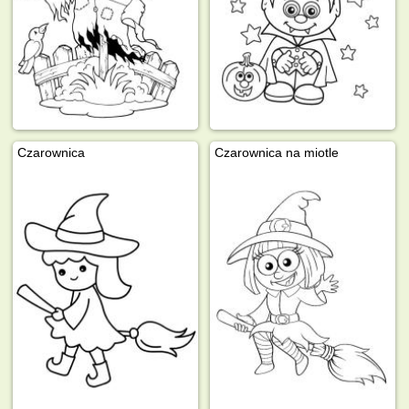
Czarownica
Czarownica na miotle