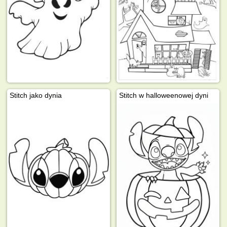
Stitch jako dynia
Stitch w halloweenowej dyni