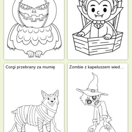
Corgi przebrany za mumię
Zombie z kapeluszem wiedźmy