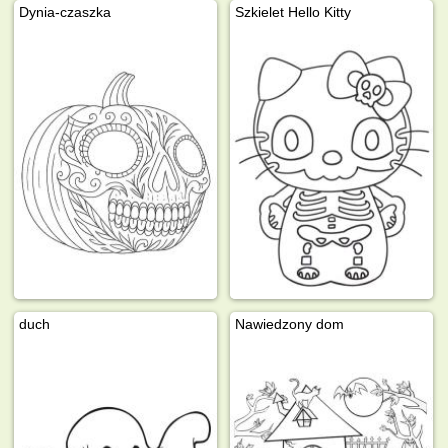
Dynia-czaszka
Szkielet Hello Kitty
duch
Nawiedzony dom