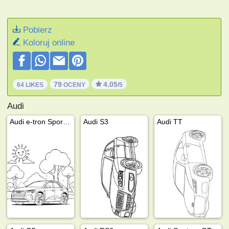
Pobierz
Koloruj online
79
4.05
64 LIKES
OCENY
/5
Audi
Audi e-tron Sportback
Audi S3
Audi TT