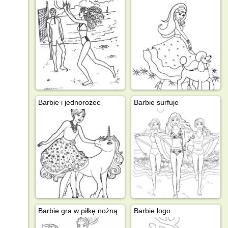
Barbie i jednorożec
Barbie surfuje
Barbie gra w piłkę nożną
Barbie logo