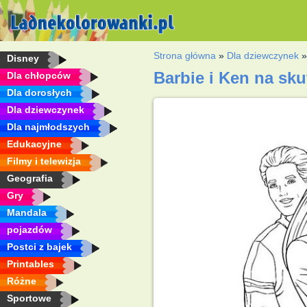
Strona główna
»
Dla dziewczynek
Disney
Barbie i Ken na sk
Dla chłopców
Dla dorosłych
Dla dziewczynek
Dla najmłodszych
Edukacyjne
Filmy i telewizja
Geografia
Gry
Mandala
pojazdów
Postci z bajek
Printables
Różne
Sportowe