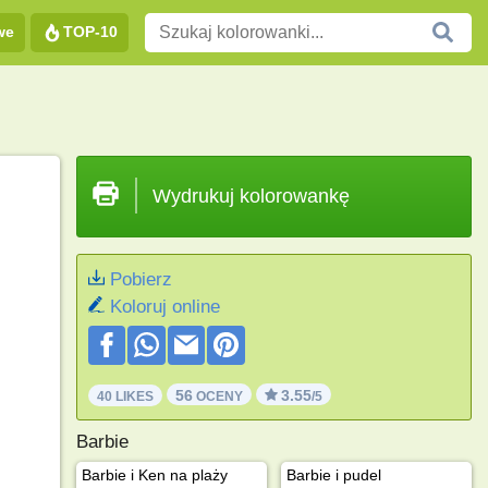
we
TOP-10
Wydrukuj kolorowankę
Pobierz
Koloruj online
56
3.55
40 LIKES
OCENY
/5
Barbie
Barbie i Ken na plaży
Barbie i pudel