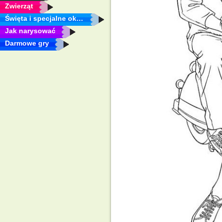
Zwierząt
Święta i specjalne okazje
Jak narysować
Darmowe gry