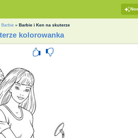
No
»
Barbie
»
Barbie i Ken na skuterze
uterze kolorowanka