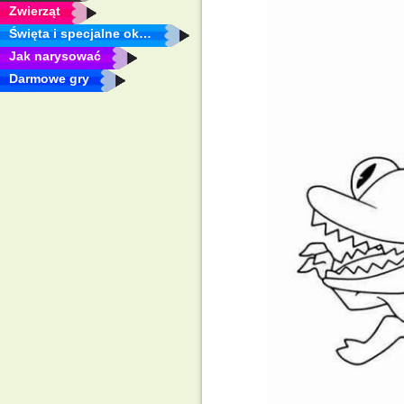
Zwierząt
Święta i specjalne okazje
Jak narysować
Darmowe gry