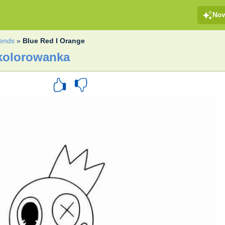
No
iends
»
Blue Red I Orange
 kolorowanka