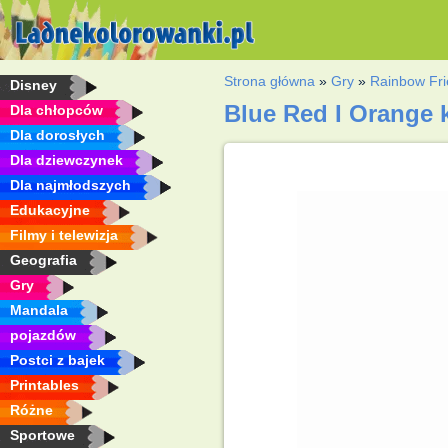
Strona główna
»
Gry
»
Rainbow Fr
Disney
Blue Red I Orange
Dla chłopców
Dla dorosłych
Dla dziewczynek
Dla najmłodszych
Edukacyjne
Filmy i telewizja
Geografia
Gry
Mandala
pojazdów
Postci z bajek
Printables
Różne
Sportowe