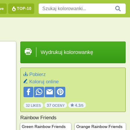
we
TOP-10
Wydrukuj kolorowankę
Pobierz
Koloruj online
37
4.3
32 LIKES
OCENY
/5
Rainbow Friends
Green Rainbow Friends
Orange Rainbow Friends