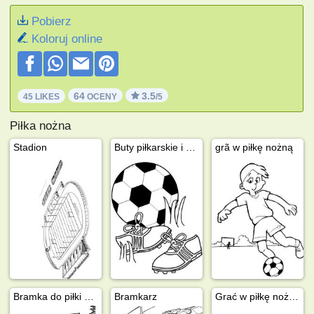
Pobierz
Koloruj online
64
3.5
45 LIKES
OCENY
/5
Piłka nożna
Stadion
Buty piłkarskie i piłki nożnej
grã w piłkę nożną
Bramka do piłki nożnej
Bramkarz
Grać w piłkę nożną