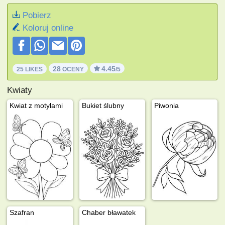
Pobierz
Koloruj online
28
4.45
25 LIKES
OCENY
/5
Kwiaty
Kwiat z motylami
Bukiet ślubny
Piwonia
Szafran
Chaber bławatek