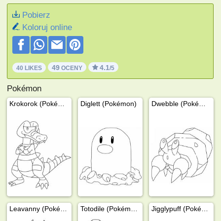
Pobierz
Koloruj online
49
4.1
40 LIKES
OCENY
/5
Pokémon
Krokorok (Pokémon)
Diglett (Pokémon)
Dwebble (Pokémon)
Leavanny (Pokémon)
Totodile (Pokémon)
Jigglypuff (Pokémon)