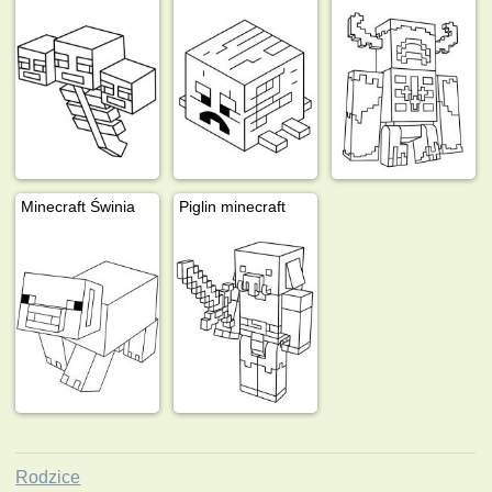
Minecraft Świnia
Piglin minecraft
Rodzice