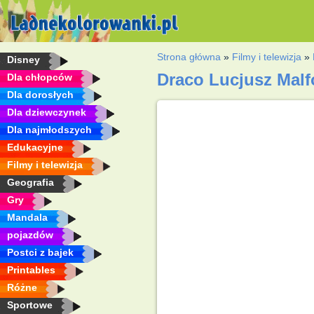
Strona główna
»
Filmy i telewizja
»
Disney
Draco Lucjusz Mal
Dla chłopców
Dla dorosłych
Dla dziewczynek
Dla najmłodszych
Edukacyjne
Filmy i telewizja
Geografia
Gry
Mandala
pojazdów
Postci z bajek
Printables
Różne
Sportowe