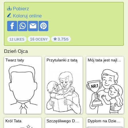
Pobierz
Koloruj online
16
3.75
12 LIKES
OCENY
/5
Dzień Ojca
Twarz taty
Przytulanki z tatą
Mój tata jest najlepszy
Król Tata
Szczęśliwego Dnia Ojca, Tato
Dyplom na Dzień Ojca