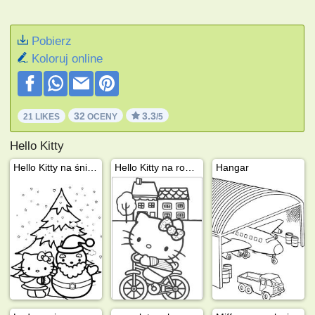
Pobierz
Koloruj online
32
3.3
21 LIKES
OCENY
/5
Hello Kitty
Hello Kitty na śniegu
Hello Kitty na rowerze
Hangar