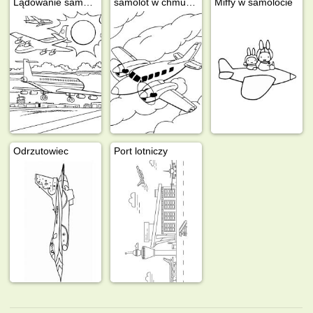
Lądowanie samolotu
samolot w chmurach
Miffy w samolocie
Odrzutowiec
Port lotniczy