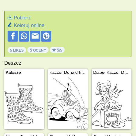
Pobierz
Koloruj online
5
5
5 LIKES
OCENY
/5
Deszcz
Kalosze
Kaczor Donald hamuje
Diabeł Kaczor Donald