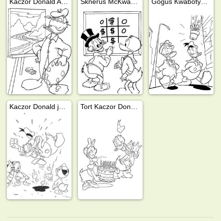
Kaczor Donald Artysta
Sknerus McKwacz i Kaczor Donald
Goguś Kwabotyn i Kaczor Donald
Kaczor Donald jest zły na Hyzia, Dyzia i Zyzia
Tort Kaczor Donald