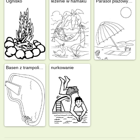
Ognisko
leżenie w hamaku
Parasol plażowy na plaży
Basen z trampoliną
nurkowanie