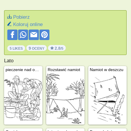
Pobierz
Koloruj online
9
2.8
5 LIKES
OCENY
/5
Lato
pieczenie nad ogniem
Rozstawić namiot
Namiot w deszczu