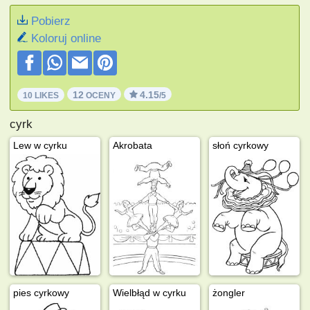
Pobierz
Koloruj online
12
4.15
10 LIKES
OCENY
/5
cyrk
Lew w cyrku
Akrobata
słoń cyrkowy
pies cyrkowy
Wielbłąd w cyrku
żongler