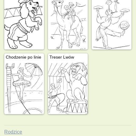
Chodzenie po linie
Treser Lwów
Rodzice