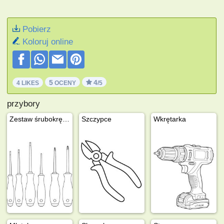
Pobierz
Koloruj online
5
4
4 LIKES
OCENY
/5
przybory
Zestaw śrubokrętów
Szczypce
Wkrętarka