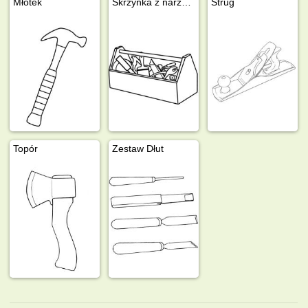
Młotek
Skrzynka z narzędziami
Strug
Topór
Zestaw Dłut