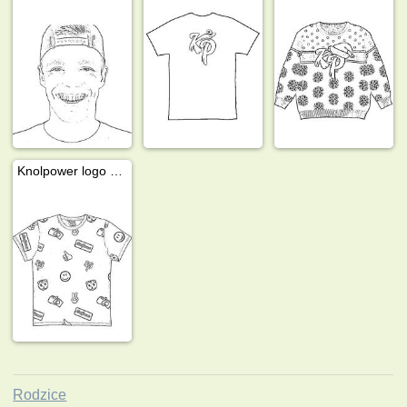
Knolpower logo na koszulce
Rodzice