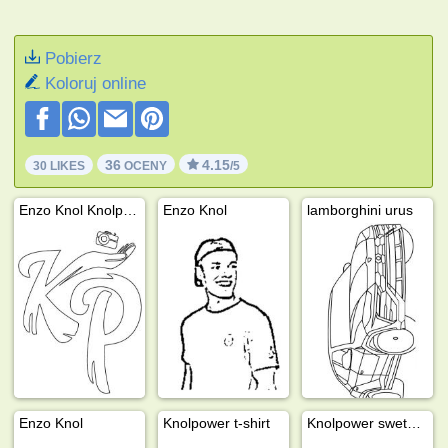
Pobierz
Koloruj online
36
4.15
30 LIKES
OCENY
/5
Enzo Knol Knolpower
Enzo Knol
lamborghini urus
Enzo Knol
Knolpower t-shirt
Knolpower sweter świąteczny