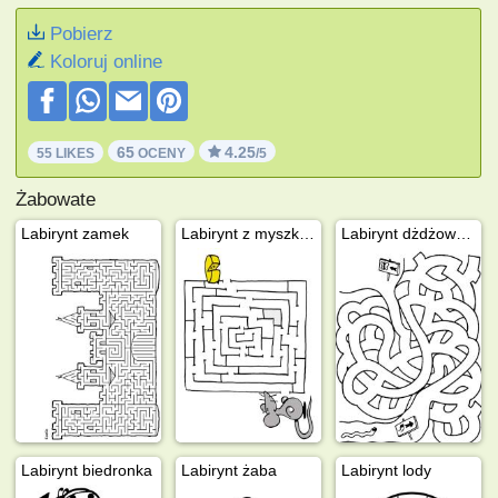
Pobierz
Koloruj online
65
4.25
55 LIKES
OCENY
/5
Żabowate
Labirynt zamek
Labirynt z myszką i serem
Labirynt dżdżownica
Labirynt biedronka
Labirynt żaba
Labirynt lody