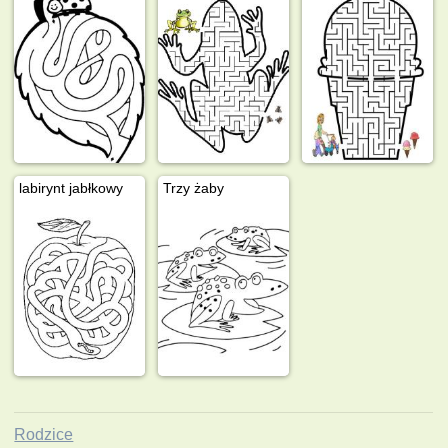
labirynt jabłkowy
Trzy żaby
Rodzice