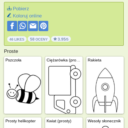
Pobierz
Koloruj online
58
3.95
46 LIKES
OCENY
/5
Proste
Pszczoła
Ciężarówka (prosta)
Rakieta
Prosty helikopter
Kwiat (prosty)
Wesoły słonecznik