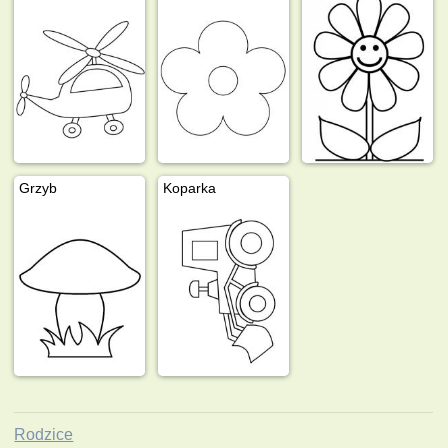
Grzyb
Koparka
Rodzice