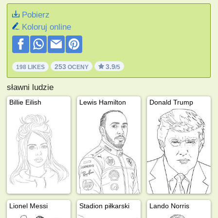
Pobierz
Koloruj online
253
3.9
198 LIKES
OCENY
/5
sławni ludzie
Billie Eilish
Lewis Hamilton
Donald Trump
Lionel Messi
Stadion piłkarski
Lando Norris