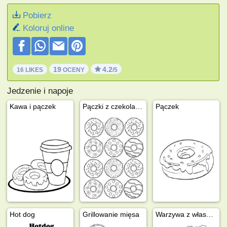
Pobierz
Koloruj online
19
4.2
16 LIKES
OCENY
/5
Jedzenie i napoje
Kawa i pączek
Pączki z czekoladą i posypką
Pączek
Hot dog
Grillowanie mięsa
Warzywa z własnego ogródka