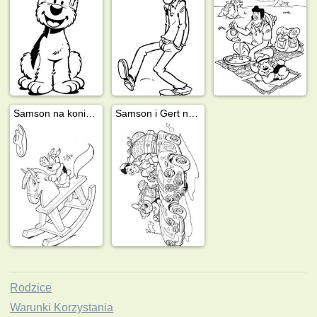
Samson na koniku na biegunach
Samson i Gert na wyczieczce
Rodzice
Warunki Korzystania