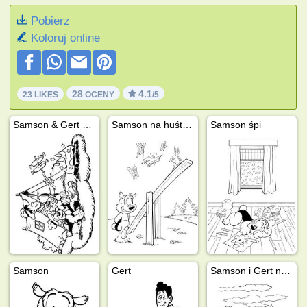
Pobierz
Koloruj online
28
4.1
23 LIKES
OCENY
/5
Samson & Gert na kempingu
Samson na huśtawce
Samson śpi
Samson
Gert
Samson i Gert na pustyni