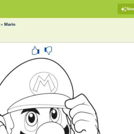
No
»
Mario