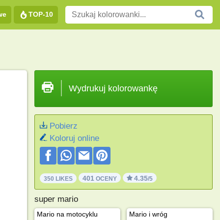
we
TOP-10
Wydrukuj kolorowankę
Pobierz
Koloruj online
401
4.35
350 LIKES
OCENY
/5
super mario
Mario na motocyklu
Mario i wróg