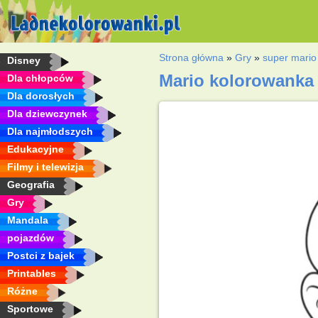
Strona główna
»
Gry
»
super mario
Disney
Mario kolorowanka
Dla chłopców
Dla dorosłych
Dla dziewczynek
Dla najmłodszych
Edukacyjne
Filmy i telewizja
Geografia
Gry
Mandala
pojazdów
Postci z bajek
Printables
Różne
Sportowe