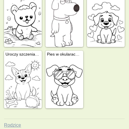
Uroczy szczeniak rasy Welsh Corgi
Pies w okularach przeciwsłonecznych
Rodzice