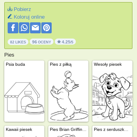
Pobierz
Koloruj online
96
4.25
82 LIKES
OCENY
/5
Pies
Psia buda
Pies z piłką
Wesoły piesek
Kawaii piesek
Pies Brian Griffin (Głowa rodziny)
Pies z serduszkami