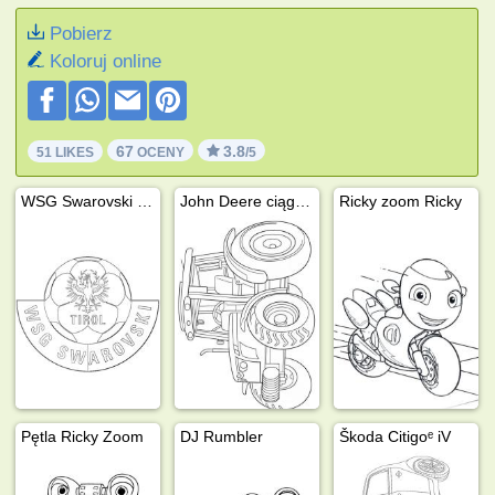
Pobierz
Koloruj online
67
3.8
51 LIKES
OCENY
/5
WSG Swarovski Tirol
John Deere ciągnik rolniczy
Ricky zoom Ricky
Pętla Ricky Zoom
DJ Rumbler
Škoda Citigoᵉ iV