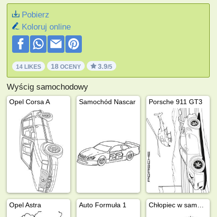
Pobierz
Koloruj online
18
3.9
14 LIKES
OCENY
/5
Wyścig samochodowy
Opel Corsa A
Samochód Nascar
Porsche 911 GT3
Opel Astra
Auto Formuła 1
Chłopiec w samochodzie wyścigowym