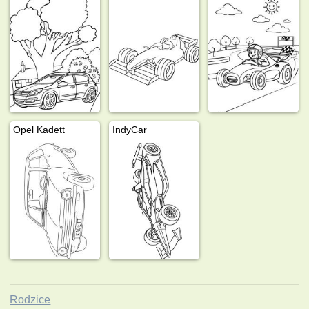
Opel Kadett
IndyCar
Rodzice