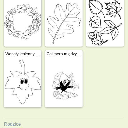
Wesoły jesienny liść
Calimero między liśćmi
Rodzice