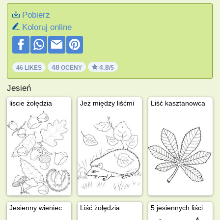
Pobierz
Koloruj online
48
4.8
46 LIKES
OCENY
/5
Jesień
liscie żołędzia
Jeż między liśćmi
Liść kasztanowca
Jesienny wieniec
Liść żołędzia
5 jesiennych liści