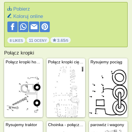
Pobierz
Koloruj online
11
3.65
8 LIKES
OCENY
/5
Połącz kropki
Połącz kropki holownik
Połącz kropki ciężarówka DAF
Rysujemy pociąg
Rysujemy traktor
Choinka - połącz kropki
parowóz i wagony