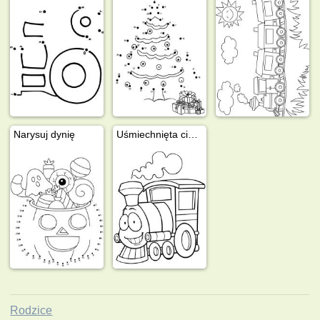
Narysuj dynię
Uśmiechnięta ciuchcia
Rodzice