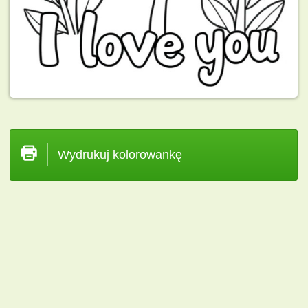
Wydrukuj kolorowankę