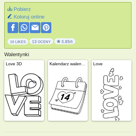
Pobierz
Koloruj online
13
3.85
10 LIKES
OCENY
/5
Walentynki
Love 3D
Kalendarz walentynkowy
Love