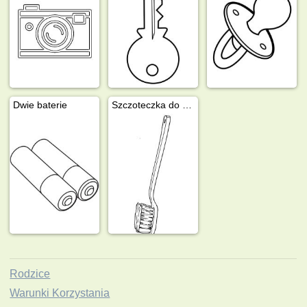
Dwie baterie
Szczoteczka do zębów
Rodzice
Warunki Korzystania