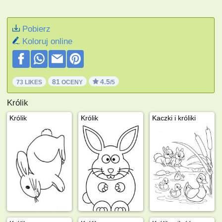
Pobierz
Koloruj online
81
4.5
73 LIKES
OCENY
/5
Królik
Królik
Królik
Kaczki i króliki