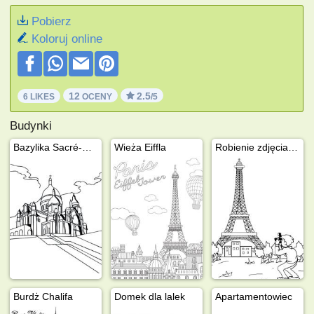
Pobierz
Koloruj online
12
2.5
6 LIKES
OCENY
/5
Budynki
Bazylika Sacré-Cœur
Wieża Eiffla
Robienie zdjęcia Wieży Eiffla
Burdż Chalifa
Domek dla lalek
Apartamentowiec