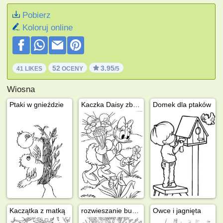
Pobierz
Koloruj online
52
3.95
41 LIKES
OCENY
/5
Wiosna
Ptaki w gnieździe
Kaczka Daisy zbiera kwiaty
Domek dla ptaków
Kaczątka z matką
rozwieszanie budki dla ptaków
Owce i jagnięta