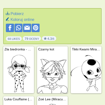
Pobierz
Koloruj online
79
4.3
68 LIKES
OCENY
/5
Zła biedronka - Miraculous
Czarny kot
Tikki Kwami Miraculous
Luka Couffaine (Miraculum)
Zoé Lee (Miraculum)