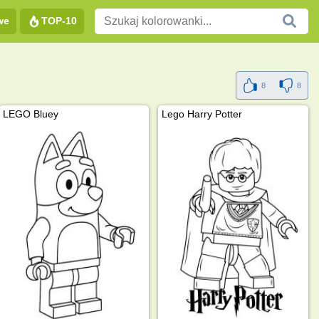
we
TOP-10
8
8
LEGO Bluey
Lego Harry Potter