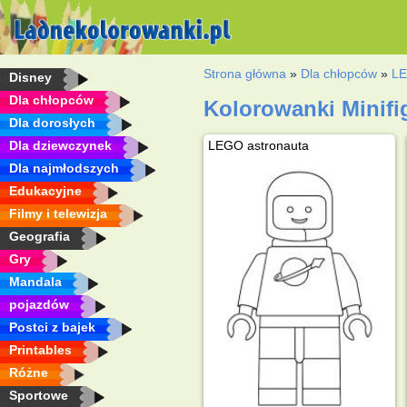
Strona główna
»
Dla chłopców
»
L
Disney
Dla chłopców
Kolorowanki Minif
Dla dorosłych
Dla dziewczynek
LEGO astronauta
Dla najmłodszych
Edukacyjne
Filmy i telewizja
Geografia
Gry
Mandala
pojazdów
Postci z bajek
Printables
Różne
Sportowe