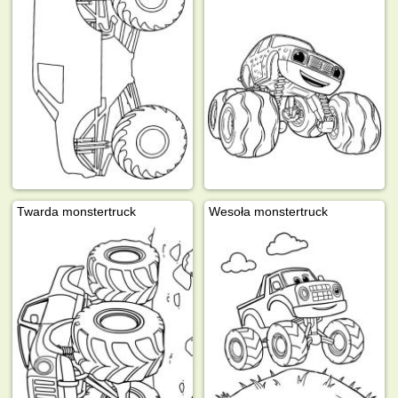
Twarda monstertruck
Wesoła monstertruck