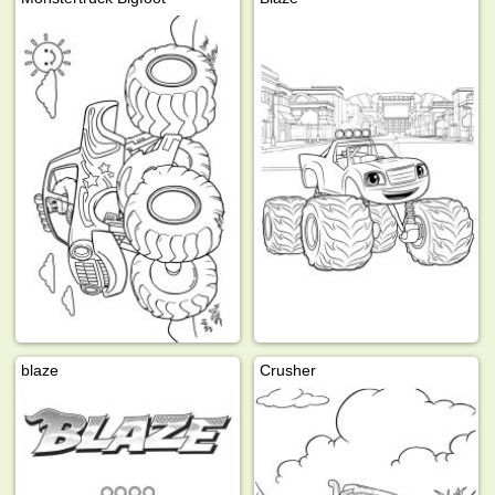
blaze
Crusher