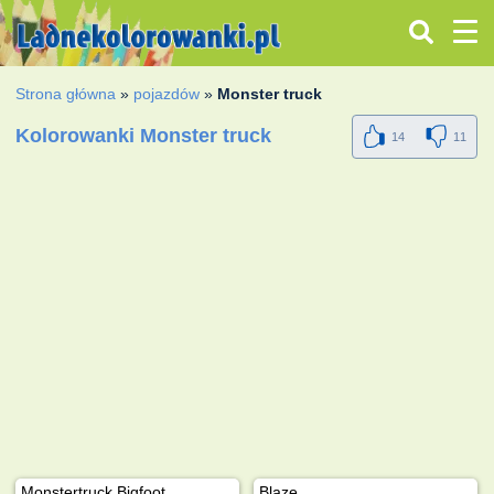
Strona główna
»
pojazdów
»
Monster truck
Kolorowanki Monster truck
14
11
Monstertruck Bigfoot
Blaze