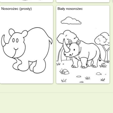
Nosorożec (prosty)
Biały nosorożec