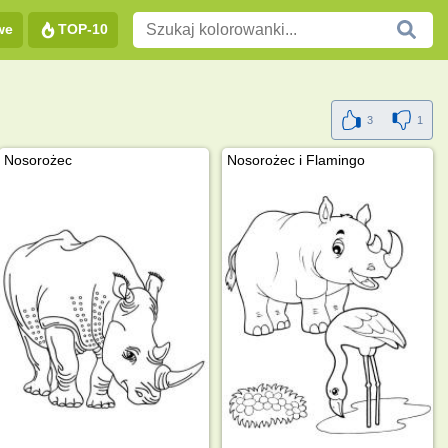
we
TOP-10
3
1
Nosorożec
Nosorożec i Flamingo