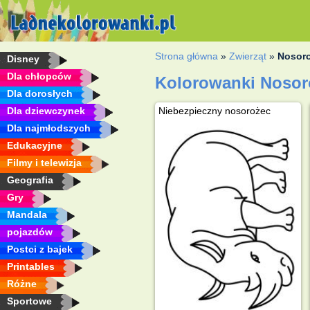
Strona główna
»
Zwierząt
»
Nosor
Disney
Dla chłopców
Kolorowanki Nosor
Dla dorosłych
Dla dziewczynek
Niebezpieczny nosorożec
Dla najmłodszych
Edukacyjne
Filmy i telewizja
Geografia
Gry
Mandala
pojazdów
Postci z bajek
Printables
Różne
Sportowe