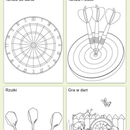
Rzutki
Gra w dart