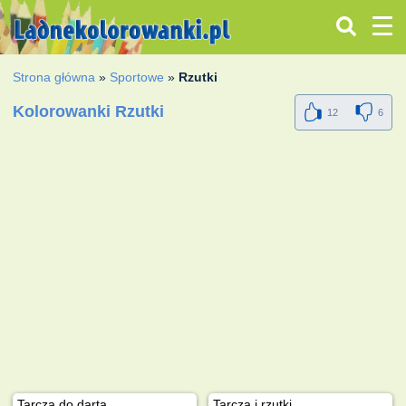
Strona główna
»
Sportowe
»
Rzutki
Kolorowanki Rzutki
12
6
Tarcza do darta
Tarcza i rzutki