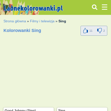
Strona główna
»
Filmy i telewizja
»
Sing
Kolorowanki Sing
11
2
Goryl Johnny (Sing)
Sing