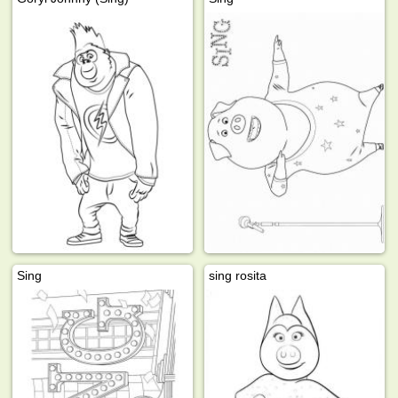
Sing
sing rosita