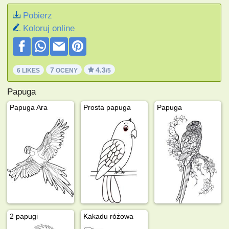
Pobierz
Koloruj online
7
4.3
6 LIKES
OCENY
/5
Papuga
Papuga Ara
Prosta papuga
Papuga
2 papugi
Kakadu różowa