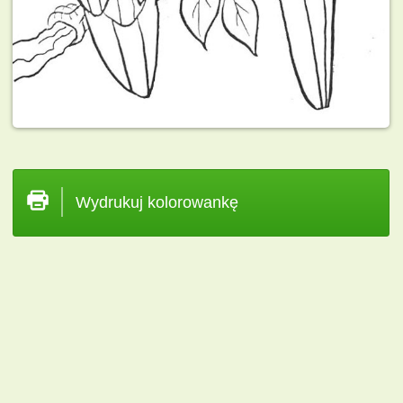
Wydrukuj kolorowankę