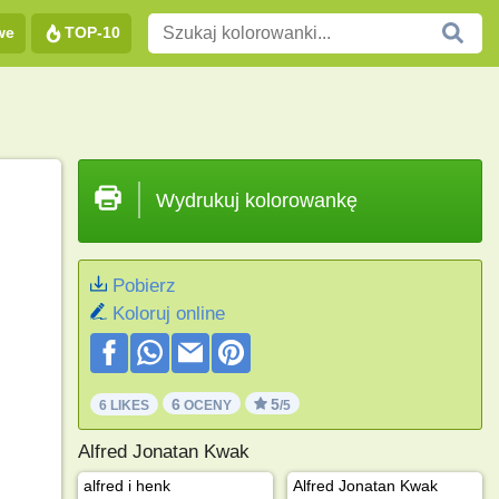
we
TOP-10
Wydrukuj kolorowankę
Pobierz
Koloruj online
6
5
6 LIKES
OCENY
/5
Alfred Jonatan Kwak
alfred i henk
Alfred Jonatan Kwak