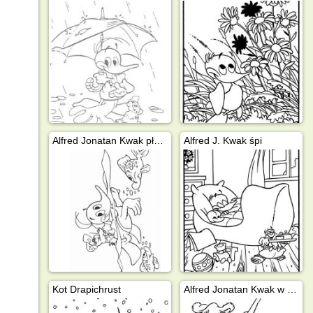
Alfred Jonatan Kwak pływa
Alfred J. Kwak śpi
Kot Drapichrust
Alfred Jonatan Kwak w szkole