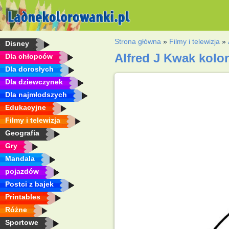
Strona główna
»
Filmy i telewizja
»
Disney
Alfred J Kwak kol
Dla chłopców
Dla dorosłych
Dla dziewczynek
Dla najmłodszych
Edukacyjne
Filmy i telewizja
Geografia
Gry
Mandala
pojazdów
Postci z bajek
Printables
Różne
Sportowe