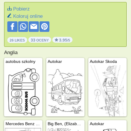
Pobierz
Koloruj online
33
3.95
26 LIKES
OCENY
/5
Anglia
autobus szkolny
Autokar
Autokar Skoda
Mercedes Benz 208 Camper
Big Ben, (Elizabeth Tower)
Autokar