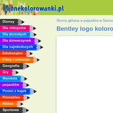
Strona główna
»
pojazdów
»
Samo
Disney
Bentley logo kolo
Dla chłopców
Dla dorosłych
Dla dziewczynek
Dla najmłodszych
Edukacyjne
Filmy i telewizja
Geografia
Gry
Mandala
pojazdów
Postci z bajek
Printables
Różne
Sportowe