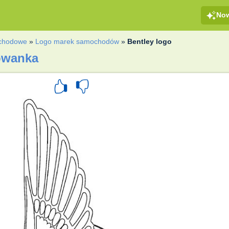
No
chodowe
»
Logo marek samochodów
»
Bentley logo
rowanka