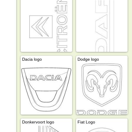
Dacia logo
Dodge logo
Donkervoort logo
Fiat Logo