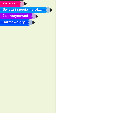
Zwierząt
Święta i specjalne okazje
Jak narysować
Darmowe gry