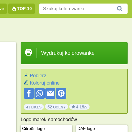
we
TOP-10
Wydrukuj kolorowankę
Pobierz
Koloruj online
52
4.15
43 LIKES
OCENY
/5
Logo marek samochodów
Citroën logo
DAF logo