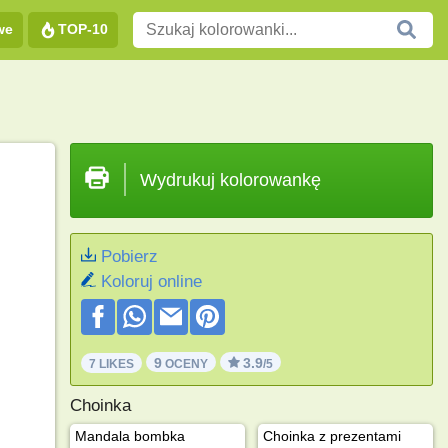
we
TOP-10
Wydrukuj kolorowankę
Pobierz
Koloruj online
9
3.9
7 LIKES
OCENY
/5
Choinka
Mandala bombka
Choinka z prezentami