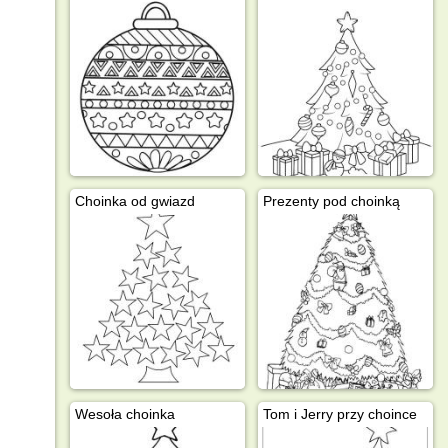
Choinka od gwiazd
Prezenty pod choinką
Wesoła choinka
Tom i Jerry przy choince