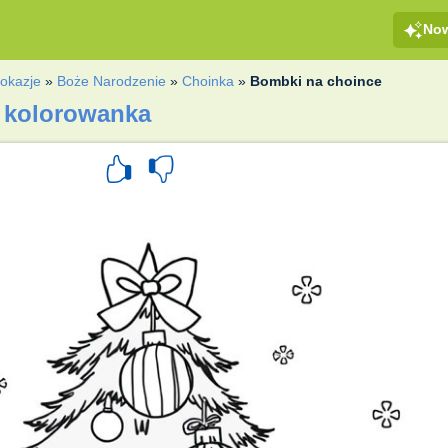
No
 okazje
»
Boże Narodzenie
»
Choinka
»
Bombki na choince
 kolorowanka