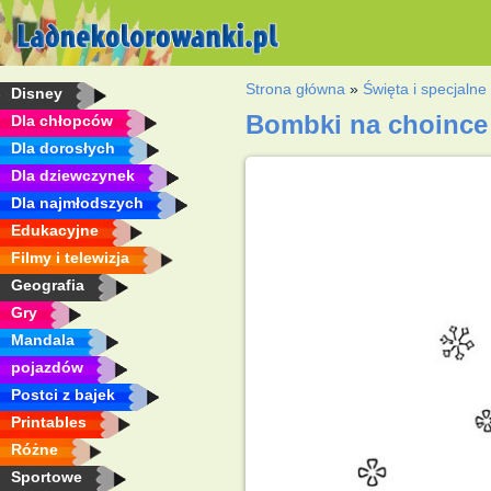
Strona główna
»
Święta i specjalne
Disney
Bombki na choince
Dla chłopców
Dla dorosłych
Dla dziewczynek
Dla najmłodszych
Edukacyjne
Filmy i telewizja
Geografia
Gry
Mandala
pojazdów
Postci z bajek
Printables
Różne
Sportowe