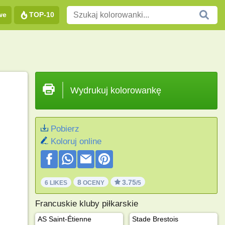
we
TOP-10
Wydrukuj kolorowankę
Pobierz
Koloruj online
8
3.75
6 LIKES
OCENY
/5
Francuskie kluby piłkarskie
AS Saint-Étienne
Stade Brestois