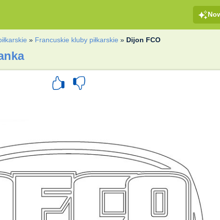
No
piłkarskie
»
Francuskie kluby piłkarskie
»
Dijon FCO
anka