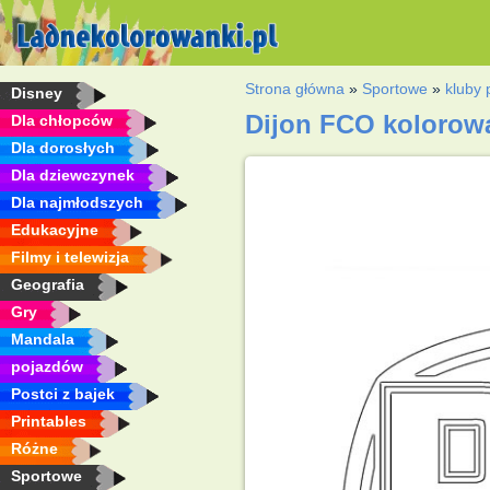
Strona główna
»
Sportowe
»
kluby 
Disney
Dijon FCO kolorow
Dla chłopców
Dla dorosłych
Dla dziewczynek
Dla najmłodszych
Edukacyjne
Filmy i telewizja
Geografia
Gry
Mandala
pojazdów
Postci z bajek
Printables
Różne
Sportowe