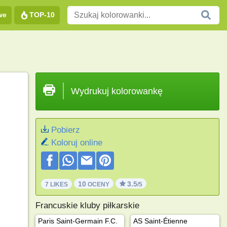
we
TOP-10
Wydrukuj kolorowankę
Pobierz
Koloruj online
10
3.5
7 LIKES
OCENY
/5
Francuskie kluby piłkarskie
Paris Saint-Germain F.C.
AS Saint-Étienne