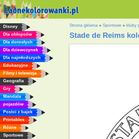
Strona główna
»
Sportowe
»
kluby 
Disney
Stade de Reims ko
Dla chłopców
Dla dorosłych
Dla dziewczynek
Dla najmłodszych
Edukacyjne
Filmy i telewizja
Geografia
Gry
Mandala
pojazdów
Postci z bajek
Printables
Różne
Sportowe