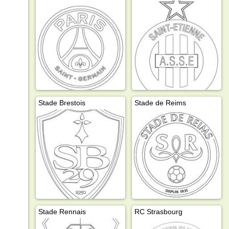
Stade Brestois
Stade de Reims
Stade Rennais
RC Strasbourg