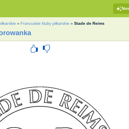
No
piłkarskie
»
Francuskie kluby piłkarskie
»
Stade de Reims
lorowanka